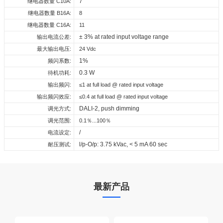
继电器数量 C10A:
7
ENEC_CU_DT8_24_240_220_240_TW
继电器数量 B16A:
8
SAA_CU_DT8_24_240_220_240_TW
继电器数量 C16A:
11
± 3% at rated input voltage range
输出电流公差:
RCM_CU_DT8_24_240_220_240_TW
最大输出电压:
24 Vdc
3C_CU_DT8_24_240_220_240_TW
1%
频闪系数:
0.3 W
下载
待机功耗:
输出频闪:
≤1 at full load @ rated input voltage
输出频闪效应:
≤0.4 at full load @ rated input voltage
DALI-2, push dimming
调光方式:
调光范围:
0.1％...100％
/
电流设定:
l/p-O/p: 3.75 kVac, < 5 mA 60 sec
耐压测试:
最新产品