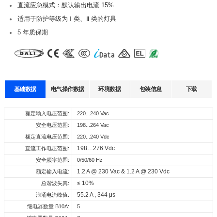
直流应急模式：默认输出电流 15%
适用于防护等级为 Ⅰ 类、Ⅱ 类的灯具
5 年质保期
基础数据
电气操作数据
环境数据
包装信息
下载
数据表
认证
3D图纸
声明
工作温度:
额定输入电压范围:
每箱数量:
-20…+50°C
220...240 Vac
18 pcs
输
输
电
功
出
输入电
出
效
流
率
储存温度:
安全电压范围:
外箱尺寸:
-40…+85°C
198...264 Vac
355 x 225 x 185 mm
型号
电
压
电
率
误
因
Select
Select
Select
Select
11.4 kg
工作湿度:
额定直流电压范围:
整箱重量:
10%…90%
220...240 Vdc
流
压
差
数
all
all
all
all
198…276 Vdc
存储湿度:
直流工作电压范围:
5%...90 %
220…
168057_CU_DT8_24_240_220_240_TW
CE-
3D_CU_DT8_24_240_220_240_TW
CE声明_恒压DT8系
驱动器寿命:
安全频率范围:
at Tc 85°C: 50,000 hrs; at Tc 75°C: 100,000 hrs @ 230 Vac
0/50/60 Hz
100
240 V
92.
±
24
ac
CU-DT8-24-240-220...240-TW
00
EMC_CU_DT8_24_240_220_240_TW
列
0.9
1.2 A @ 230 Vac & 1.2 A @ 230 Vdc
最大Tc温度:
额定输入电流:
85°C
220…
5%
3%
V
mA
下载
下载
240 V
≤ 10%
总谐波失真:
dc
CB_CU_DT8_24_240_220_240_TW
下载
55.2 A , 344 μs
浪涌电流峰值:
CE-
继电器数量 B10A:
5
LVD_CU_DT8_24_240_220_240_TW