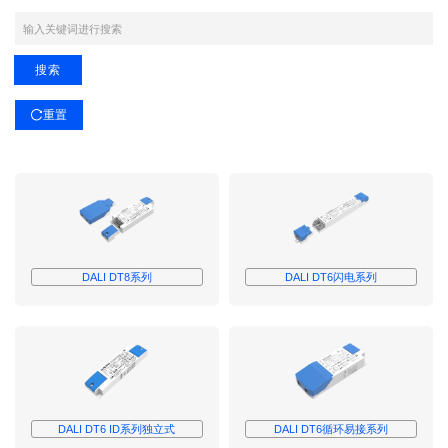
输入电压
V
100-277
输出功率
48
V
V
输出电压
120-277
搜索
1
300
V
0-24
输出电流
V
120-347
0-249
电流设定
V
重置
25-49
mA
V
220-240
NFC
调光模式
...
300 W
250-499
V
50-99
mA
固定电
0-
技术
V
24-57
流
1-300
10V
500-749
V
100-199
W
DALI
认证
mA
DIP
1-
V
347
10V
D4i
750-999
V
N/A
CE
应用领域
200-299
mA
DALI
V
i-
N/A
CB
室
安装类型
1000-1999
Data
Triac
≥300
内
mA
CCC
V
DALI DT8系列
DALI DT6闪电系列
BLUETOOTH
内
附属品
无
户
2000-3999
置
TUV
线
外
Mymesh
mA
LED电源配
控制配
传感器配
编程
DALI总线电源
独
ENEC
件
件
件
器
不调
工
Casambi
≥4000
立
光
业
mA
BIS
Meshle
轨
D4i
道
RCM
UKCA
EL
DALI DT6 ID系列独立式
DALI DT6循环易接系列
UL