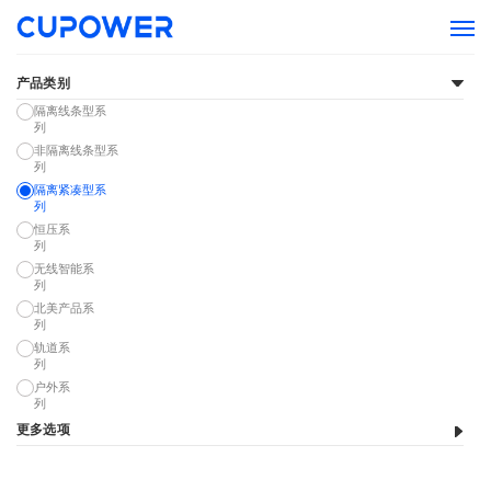
产品类别
隔离线条型系
列
非隔离线条型系
列
隔离紧凑型系
列
恒压系
列
无线智能系
列
北美产品系
列
轨道系
列
户外系
列
更多选项
恒压
24