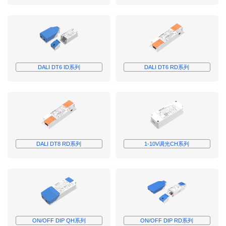
UL CLASS
P
ROHS
FC
DALI DT6 ID系列
DALI DT6 RD系列
DALI DT8 RD系列
1-10V调光CH系列
ON/OFF DIP QH系列
ON/OFF DIP RD系列